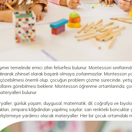
ımın temelinde emici zihin felsefesi bulunur. Montessori sınıfların
alınarak zihinsel olarak başarılı olmaya zorlanmazlar. Montessori 
çözebilmesi önemli olup, çocuğun problem çözme sürecinde, yetiş
llarını görebilmesi beklenir. Montessori öğrenme ortamlarında, ço
materyalleri bulunur.
yaller; günlük yaşam, duygusal, matematik, dil, coğrafya ve biyolo
ukları, zımpara kâğıdından yapılmış sayılar, sarı renkteki boncukl
eliştirmeye yardımcı olacak materyaller. Her bir çocuk ortamdaki 