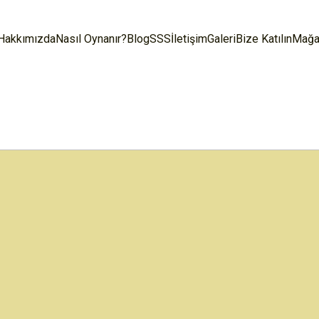
Hakkımızda
Nasıl Oynanır?
Blog
SSS
İletişim
Galeri
Bize Katılın
Mağa