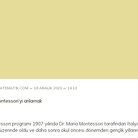
–
–
MATEMATIK.COM
18 ARALIK 2023
14:13
ntessori’yi anlamak
sori programı 1907 yılında Dr. Maria Montessori tarafından İtalya’d
 üzerinde oldu ve daha sonra okul öncesi dönemden gençlik yılları