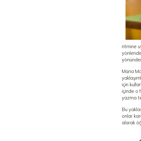
ritmine u
yönlendi
yönünden
Maria Mo
yaklaşıml
için kull
içinde o 
yazma tek
Bu yakla
onlar kar
alarak ö