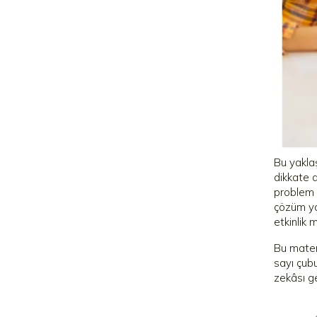
Bu yaklaş
dikkate 
problem 
çözüm yo
etkinlik 
Bu mater
sayı çub
zekâsı g