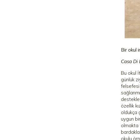
Bir okul 
Casa Di 
Bu okul İ
günlük zi
felsefesi
sağlanmış
desteklen
özellik k
oldukça g
uygun bi
olmakta 
bardaklar
okulu ör