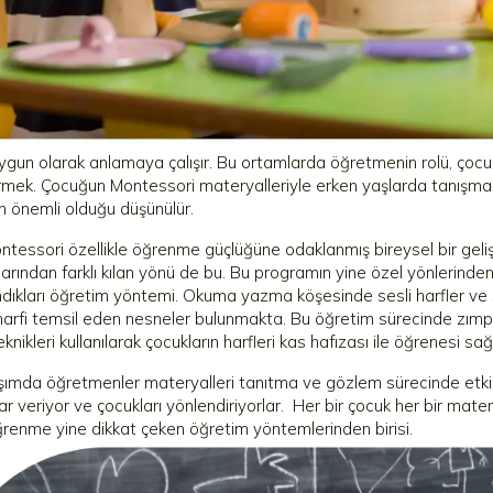
ygun olarak anlamaya çalışır. Bu ortamlarda öğretmenin rolü, çocuk
rmek. Çocuğun Montessori materyalleriyle erken yaşlarda tanışma
 önemli olduğu düşünülür.
ntessori özellikle öğrenme güçlüğüne odaklanmış bireysel bir geli
arından farklı kılan yönü de bu. Bu programın yine özel yönlerinde
andıkları öğretim yöntemi. Okuma yazma köşesinde sesli harfler ve 
harfi temsil eden nesneler bulunmakta. Bu öğretim sürecinde zımpar
nikleri kullanılarak çocukların harfleri kas hafızası ile öğrenesi sağl
şımda öğretmenler materyalleri tanıtma ve gözlem sürecinde etkil
ar veriyor ve çocukları yönlendiriyorlar. Her bir çocuk her bir mater
ğrenme yine dikkat çeken öğretim yöntemlerinden birisi.