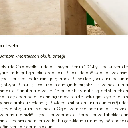
inceleyelim
Bambini-Montessori okulu örneği
talya’da Chiaravalle ilinde bulunuyor. Benim 2014 yılında üniversi
yaretimde gittiğim okullardan biri. Bu okulda doğrudan bu yaklaşımı
 çocukların kas hafızasını geliştirmek. Bu şekilde çocukların dokun
 oluyor. Bunun için çocukların gün içinde birçok sınırlı ve noktalı m
mekte. Sanat materyalleri 15 günde bir yaratıcılığı geliştirmek amac
ızların açık pembe erkelerin açık mavi renkte önlük gibi kıyafetlerin
eniş olarak düzenlenmiş. Böylece sınıf ortamlarına güneş ışığından
r çevre oluşturulmuş olmakta. Öğlen yemeklerinde masanın hazırlanm
ve masa temizliğini çocuklar yapmakta. Bardaklar ve tabaklar ca
ın kırılmasını önemsemiyorlar bu çocukların kırmamayı öğrenecekleri
neğini yerinde görmüş oldum.