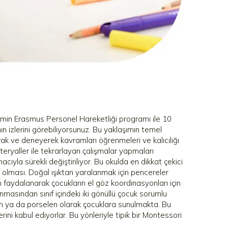
temin Erasmus Personel Hareketliği programı ile 10
n izlerini görebiliyorsunuz. Bu yaklaşımın temel
arak ve deneyerek kavramları öğrenmeleri ve kalıcılığı
ateryaller ile tekrarlayan çalışmalar yapmaları
ıyla sürekli değiştiriliyor. Bu okulda en dikkat çekici
in olması. Doğal ışıktan yaralanmak için pencereler
 faydalanarak çocukların el göz koordinasyonları için
asından sınıf içindeki iki gönüllü çocuk sorumlu
m ya da porselen olarak çocuklara sunulmakta. Bu
ni kabul ediyorlar. Bu yönleriyle tipik bir Montessori