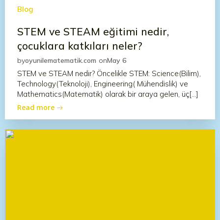
Blog
STEM ve STEAM eğitimi nedir,
çocuklara katkıları neler?
by
oyunilematematik.com
on
May 6
STEM ve STEAM nedir? Öncelikle STEM: Science(Bilim),
Technology(Teknoloji), Engineering( Mühendislik) ve
Mathematics(Matematik) olarak bir araya gelen, üç[…]
Read more